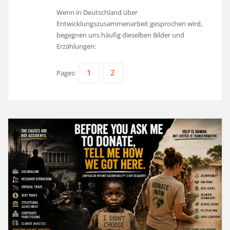
Wenn in Deutschland über
Entwicklungszusammenarbeit gesprochen wird,
begegnen uns häufig dieselben Bilder und
Erzählungen:
1
2
Pages: