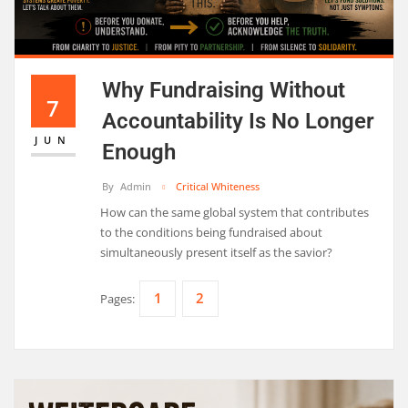
Why Fundraising Without
7
Accountability Is No Longer
JUN
Enough
By
Admin
Critical Whiteness
How can the same global system that contributes
to the conditions being fundraised about
simultaneously present itself as the savior?
1
2
Pages: