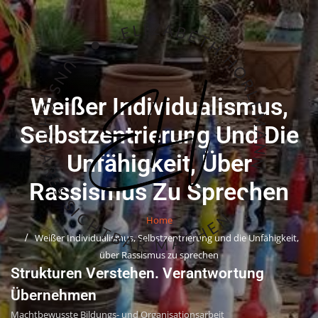
Skip
to
content
Weißer Individualismus,
Selbstzentrierung Und Die
Unfähigkeit, Über
Rassismus Zu Sprechen
Home
Weißer Individualismus, Selbstzentrierung und die Unfähigkeit,
über Rassismus zu sprechen
Strukturen Verstehen. Verantwortung
Übernehmen
Machtbewusste Bildungs- und Organisationsarbeit