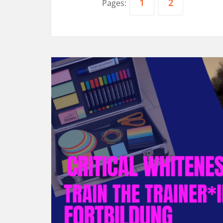
1
2
Pages: