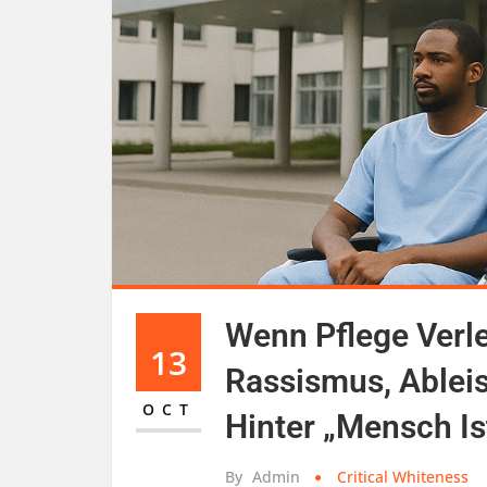
Wenn Pflege Verle
13
Rassismus, Able
OCT
Hinter „Mensch I
By
Admin
Critical Whiteness